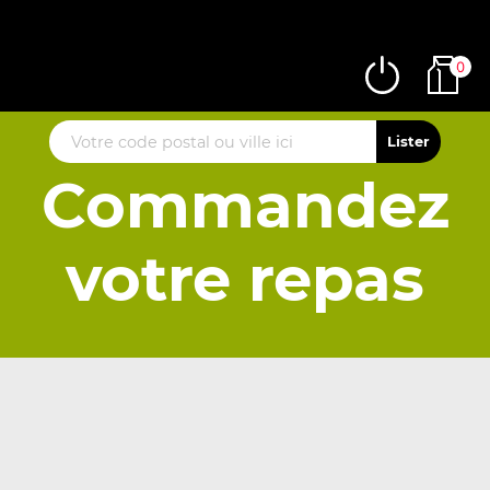
0
Commandez
votre repas